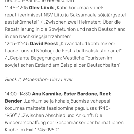
Deutsch-Baltische Gesellschaft“
11:45–12:15
Olev Liivik
„Kahe kodumaa vahel:
repatrieerimisest NSV Liitu ja Saksamaale sõjajärgsetel
aastakümnetel“ / „Zwischen zwei Heimaten: Über die
Repatriierung in die Sowjetunion und nach Deutschland
in den Nachkriegsjahrzehnten“
12:15–12:45
David Feest
„Kavandatud kohtumised:
Lääne turistid Nõukogude Eestis baltisakslaste näitel“
/ „Geplante Begegnungen: Westliche Touristen im
sowjetischen Estland am Beispiel der Deutschbalten“
Block II, Moderation: Olev Liivik
14:00–14:30
Anu Kannike, Ester Bardone, Reet
Bender
„Lahkumise ja kohalejõudmise vahepeal:
kodumaa maitsete taasloomine paguluses 1945-
1950″ / „Zwischen Abschied und Ankunft: Die
Wiedererschaffung der Geschmäcker der heimatlichen
Küche im Exil 1945–1950″